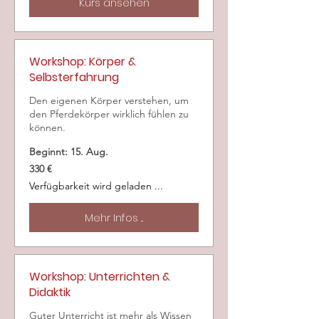
Kurs ansehen
Workshop: Körper &
Selbsterfahrung
Den eigenen Körper verstehen, um
den Pferdekörper wirklich fühlen zu
können.
Beginnt: 15. Aug.
330
330 €
Euro
Verfügbarkeit wird geladen ...
Mehr Infos ...
Workshop: Unterrichten &
Didaktik
Guter Unterricht ist mehr als Wissen