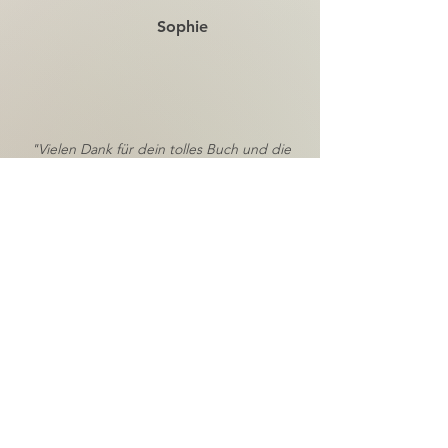
Sophie
"Vielen Dank für dein tolles Buch und die
inspirierenden Artikel, die du schreibst. Vor
allem die Praxistiipps finde ich großartig.
Danke das du so ehrliche Einblicke in dein
Reiterleben gewährst."
Sina