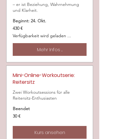
– er ist Beziehung, Wahrnehmung
und Klarheit.
Beginnt: 24. Okt.
430
430 €
Euro
Verfügbarkeit wird geladen ...
Mehr Infos ...
Mini-Online-Workoutserie:
Reitersitz
Zwei Workoutsessions für alle
Reitersitz-Enthusiasten
Beendet
30
30 €
Euro
Kurs ansehen