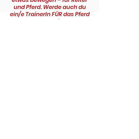
und Pferd. Werde auch du
ein/e TrainerIn FÜR das Pferd
und verändere die Welt des
Reitens nachhaltig.
Eine NeuesReiten TrainerIn
steht für
Pferdegerechte Ausbildung
Verständnis für Reitlehre und Reitersitz
Feine Kommunikation und Sensibilität
Ganzheitliche Ansätze
Achtsamkeit und Empathie
Nachhaltigkeit in der Ausbildung
Kontinuierliche Weiterbildung
„Die Ausbildung war für mich die logische
Konsequenz: Sobald wir auf dem Pferd