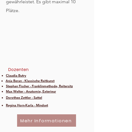
gewährleistet.
Es gibt maximal 10
Plätze.
Dozenten
Claudia Butry
Anja Beran - Klassische Reitkunst
Stephan Fischer - Franklinmethode, Reitersitz
Max Welter - Anatomie, Exterieur
Dorothee Zettler - Sattel
Regina Horn-Karla - Mindset
Mehr Informationen