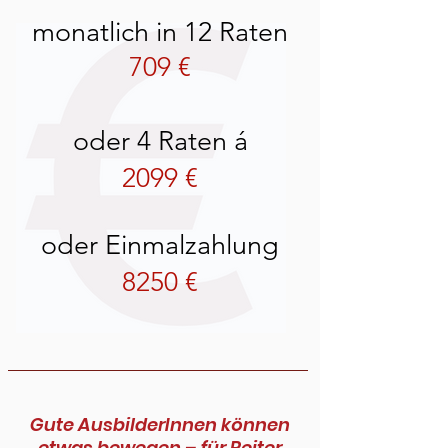
monatlich in 12 Raten
709 €
​
oder 4 Raten á
2099 €
oder Einmalzahlung
8250 €​
Gute AusbilderInnen können
etwas bewegen – für Reiter